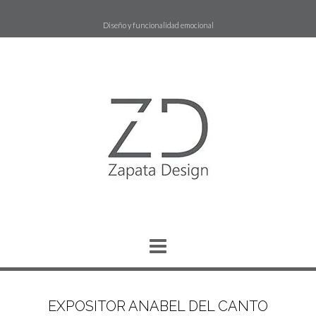
Saltar
al
Diseño y funcionalidad emocional
contenido
EXPOSITOR ANABEL DEL CANTO